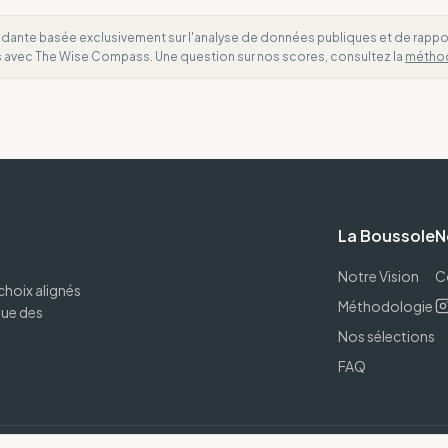
dante basée exclusivement sur l'analyse de données publiques et de rapports
es avec The Wise Compass. Une question sur nos scores, consultez la
métho
La Boussole
N
Notre Vision
C
choix alignés
Méthodologie
que des
Nos sélections
FAQ