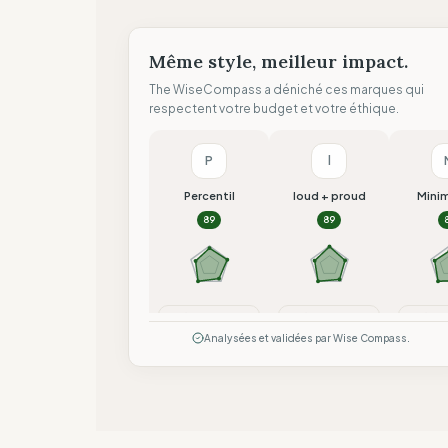
Même style, meilleur impact.
The WiseCompass a déniché ces marques qui
respectent votre budget et votre éthique.
P
l
Percentil
loud + proud
Mini
89
89
Comparer
Comparer
Co
Analysées et validées par Wise Compass.