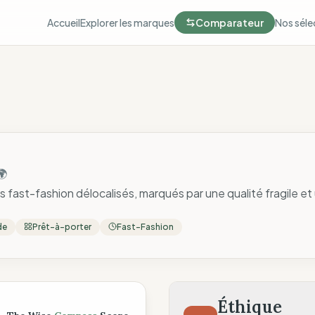
Accueil
Explorer les marques
Comparateur
Nos séle
🌍
 fast-fashion délocalisés, marqués par une qualité fragile et 
de
Prêt-à-porter
Fast-Fashion
ompass
Éthique