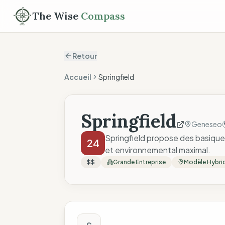
The Wise
Compass
Retour
Accueil
Springfield
Springfield
Geneseo
Springfield propose des basiques
24
et environnemental maximal.
$$
Grande Entreprise
Modèle Hybri
Score The Wise C