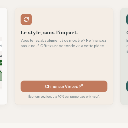
Le style, sans l'impact.
Vous tenez absolument à ce modèle ? Ne financez
M
pas le neuf. Offrez une seconde vie à cette pièce.
N
H
d
s
malism
Nu-In
Hoppidi Handmade
87
86
84
Chiner sur Vinted
mparer
Comparer
Comparer
Économisez jusqu'à 70% par rapport au prix neuf.