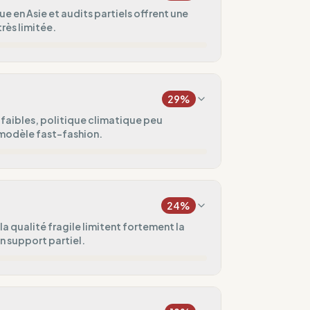
ue en Asie et audits partiels offrent une
rès limitée.
4
%
29
%
50
%
 faibles, politique climatique peu
 modèle fast-fashion.
50
%
25
%
sque)
ges
24
%
20
%
la qualité fragile limitent fortement la
n support partiel.
uvé.
ental
50
%
5
%
ux vagues
domadaires)