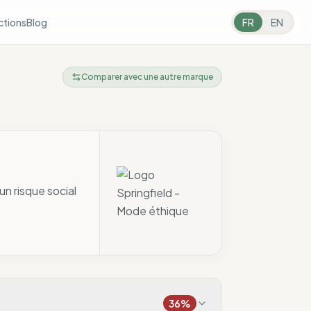
ctions
Blog
FR
EN
Comparer avec une autre marque
un risque social
36
%