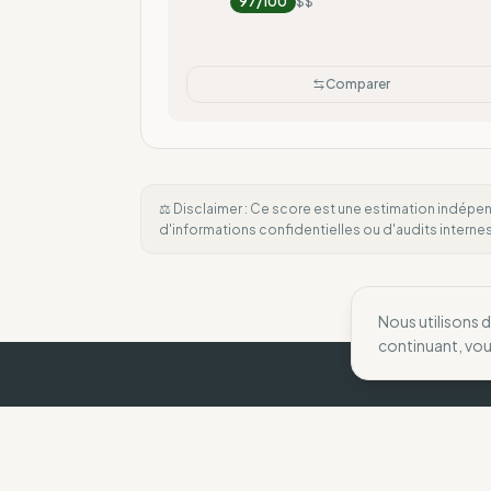
97
/100
$$
Comparer
⚖️ Disclaimer : Ce score est une estimation indépen
d'informations confidentielles ou d'audits intern
Nous utilisons 
continuant, vo
The Wise Compass
Nous aidons les consommateurs à faire des 