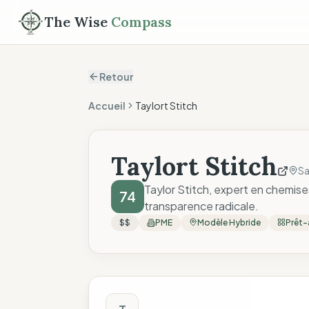
The Wise
Compass
Retour
Accueil
Taylort Stitch
Taylort Stitch
Sa
Taylor Stitch, expert en chemise
74
transparence radicale.
$$
PME
Modèle Hybride
Prêt-
Score The Wise C