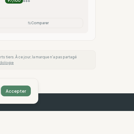
97
/100
$$$
Comparer
 tiers. À ce jour, la marque n'a pas partagé
dologie
Accepter
ous contacter
Légal
ontact
Mentions légales