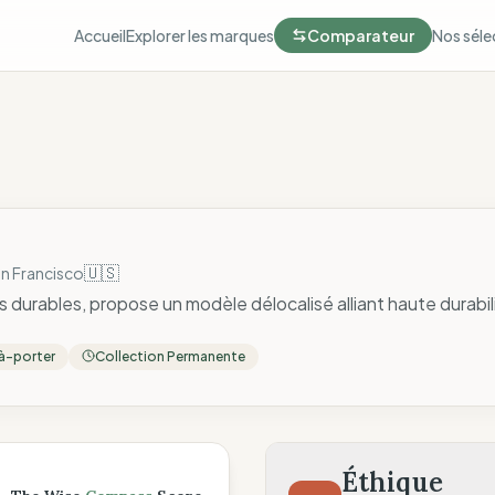
Accueil
Explorer les marques
Comparateur
Nos séle
🇺🇸
n Francisco
s durables, propose un modèle délocalisé alliant haute durabil
à-porter
Collection Permanente
ompass
Éthique