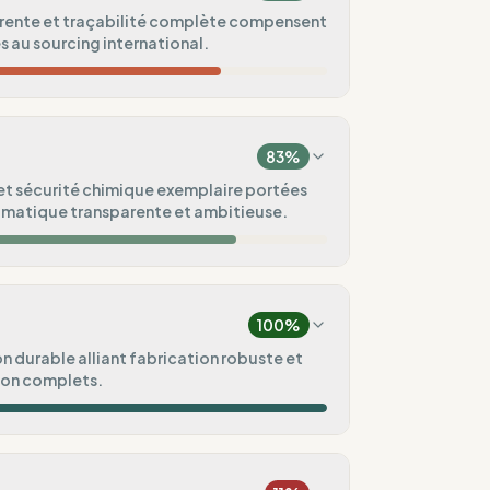
rente et traçabilité complète compensent
és au sourcing international.
33
%
(Monde)
83
%
100
%
et sécurité chimique exemplaire portées
limatique transparente et ambitieuse.
100
%
75
%
100
%
100
%
 durable alliant fabrication robuste et
ion complets.
ental
75
%
100
%
lic
/ Pré-commande)