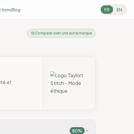
ctions
Blog
FR
EN
Comparer avec une autre marque
ité et
80
%