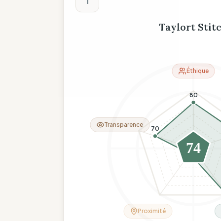
T
Taylort Stit
Éthique
80
Transparence
70
74
11
Proximité