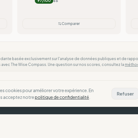
97
/100
$$
Comparer
dante basée exclusivement sur l'analyse de données publiques et de rapports
es avec The Wise Compass. Une question sur nos scores, consultez la
métho
des cookies pour améliorer votre expérience. En
Refuser
us acceptez notre
politique de confidentialité
.
La Boussole
N
Notre Vision
C
choix alignés