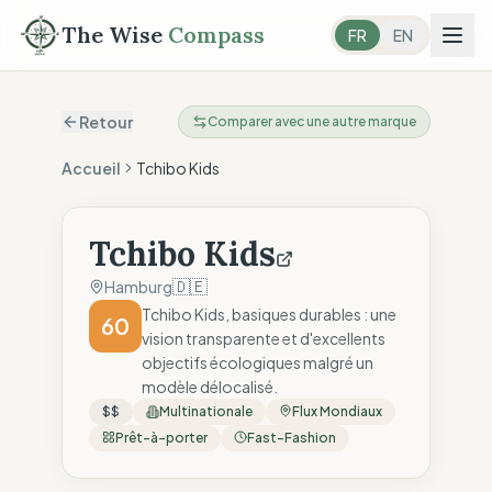
The Wise
Compass
FR
EN
Retour
Comparer avec une autre marque
Accueil
Tchibo Kids
Tchibo Kids
🇩🇪
Hamburg
Tchibo Kids, basiques durables : une
60
vision transparente et d'excellents
objectifs écologiques malgré un
modèle délocalisé.
$$
Multinationale
Flux Mondiaux
Prêt-à-porter
Fast-Fashion