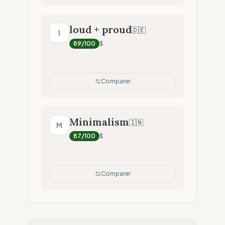
loud + proud
🇩🇪
l
89
/100
$
Comparer
Minimalism
🇮🇳
M
87
/100
$
Comparer