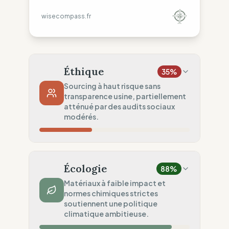
wisecompass.fr
Éthique
35
%
Sourcing à haut risque sans
transparence usine, partiellement
atténué par des audits sociaux
modérés.
Risque Pays
0
%
Droits non garantis (Asie)
Écologie
88
%
Traçabilité
50
%
Matériaux à faible impact et
normes chimiques strictes
Rang 1 & partage ONG
soutiennent une politique
Audits Sociaux
climatique ambitieuse.
50
%