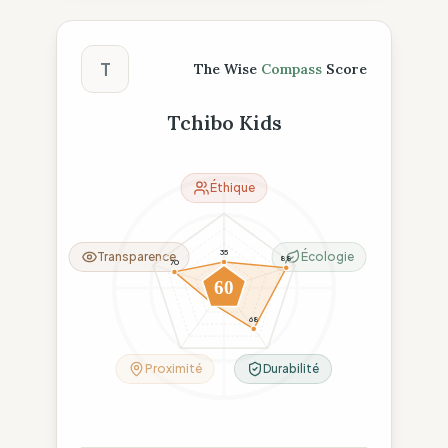
Score The Wise Compass
T
The Wise
Compass
Score
Tchibo Kids
Éthique
35
Transparence
Écologie
88
70
60
26
68
Proximité
Durabilité