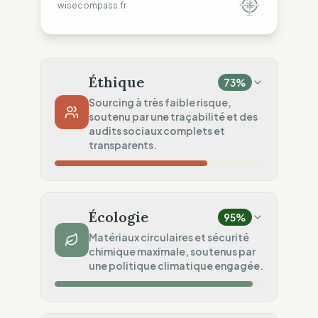
wisecompass.fr
Éthique
73
%
Sourcing à très faible risque,
soutenu par une traçabilité et des
audits sociaux complets et
transparents.
Risque Pays
10
%
Executing Google search for "ITUC Global
Écologie
95
%
Rights Index India score". Wait for code
Matériaux circulaires et sécurité
execution... Finished code execution. Droits
chimique maximale, soutenus par
non garantis (India)
une politique climatique engagée.
Traçabilité
100
%
Liste publique Rangs 1 & 2
Impact Matières
100
%