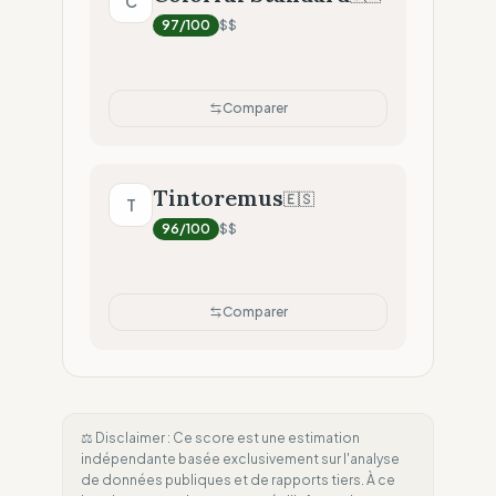
C
97
/100
$$
Comparer
Tintoremus
🇪🇸
T
96
/100
$$
Comparer
⚖️ Disclaimer : Ce score est une estimation
indépendante basée exclusivement sur l'analyse
de données publiques et de rapports tiers. À ce