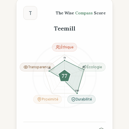
Score The Wise Compass
T
The Wise
Compass
Score
Teemill
Éthique
73
Transparence
Écologie
95
75
77
16
100
Proximité
Durabilité