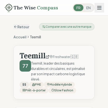
The Wise
Compass
FR
EN
Retour
Comparer avec une autre marque
Accueil
Teemill
Teemill
🇬🇧
Freshwater
Teemill, leader des basiques
77
durables et circulaires, est pénalisé
par son impact carbone logistique
élevé.
$$
PME
Modèle Hybride
Prêt-à-porter
Slow Fashion