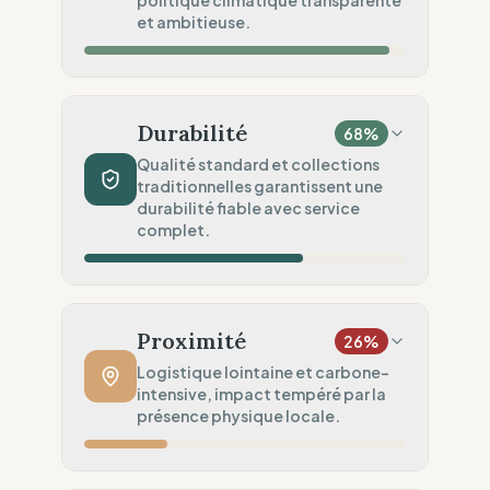
politique climatique transparente
Audits Sociaux
et ambitieuse.
50
%
Audits partiels (Chaîne mixte)
Impact Matières
100
%
Fibres recyclées (Upcycling)
Durabilité
68
%
Sécurité Chimique
100
%
Qualité standard et collections
traditionnelles garantissent une
Normes REACH (Sécurité) appliquées.
durabilité fiable avec service
Engagement Environnemental
complet.
75
%
Bilan carbone complet public
Volume de Production
60
%
Traditionnel (Collections saisonnières)
Proximité
26
%
Robustesse du Produit
60
%
Logistique lointaine et carbone-
intensive, impact tempéré par la
Standard (Prêt-à-porter classique)
présence physique locale.
Services Circulaires
100
%
Service complet (Réparation & Revente)
Distance de Fabrication
20
%