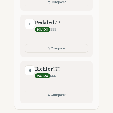
Comparer
Pedaled
🇯🇵
P
90
/100
$$$
Comparer
Biehler
🇩🇪
B
90
/100
$$$
Comparer