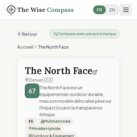
The Wise
Compass
FR
EN
Retour
Comparer avec une autre marque
Accueil
The North Face
The North Face
🇺🇸
Denver
The North Face est un
67
équipementier outdoor durable,
mais son modèle délocalisé pèse sur
l'impact local et la transparence
éthique.
$$
Multinationale
Modèle Hybride
Outdoor & Équipement