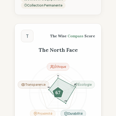
Collection Permanente
Score The Wise Compass
T
The Wise
Compass
Score
The North Face
Éthique
76
Transparence
Écologie
95
50
67
26
68
Proximité
Durabilité