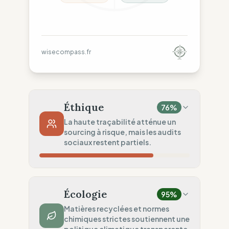
wisecompass.fr
Éthique
76
%
La haute traçabilité atténue un
sourcing à risque, mais les audits
sociaux restent partiels.
Risque Pays
69
%
Violations répétées (Pays mixtes)
Écologie
95
%
Traçabilité
100
%
Matières recyclées et normes
chimiques strictes soutiennent une
Liste publique Rangs 1 & 2