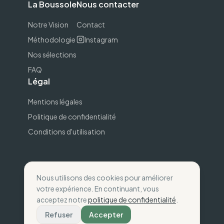
La Boussole
Nous contacter
Notre Vision
Contact
Méthodologie
Instagram
Nos sélections
FAQ
Légal
Mentions légales
Politique de confidentialité
Conditions d'utilisation
Nous utilisons des cookies pour améliorer
©
2026
The Wise Compass.
Consommez selon
votre expérience. En continuant, vous
vos valeurs
.
acceptez notre
politique de confidentialité
.
Fait avec
💚
en France
Refuser
Accepter