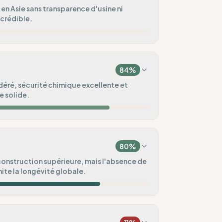
 en Asie sans transparence d'usine ni
 crédible.
0
%
84
%
0
%
éré, sécurité chimique excellente et
e solide.
iée
20
%
75
%
e)
80
%
100
%
onstruction supérieure, mais l'absence de
imite la longévité globale.
ental
80
%
100
%
/ Pré-commande)