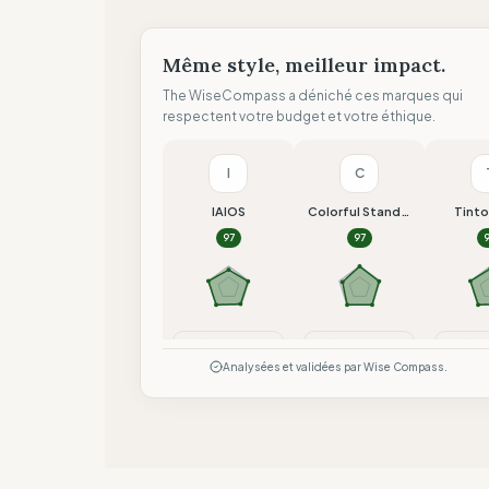
Même style, meilleur impact.
The WiseCompass a déniché ces marques qui
respectent votre budget et votre éthique.
I
C
IAIOS
Colorful Standard
Tint
97
97
Comparer
Comparer
Co
Analysées et validées par Wise Compass.