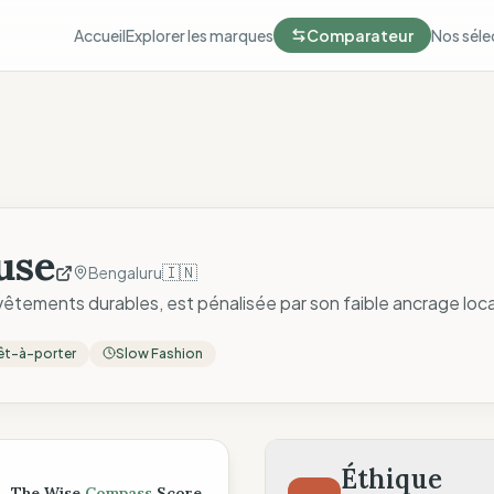
Accueil
Explorer les marques
Comparateur
Nos séle
use
🇮🇳
Bengaluru
ements durables, est pénalisée par son faible ancrage local
êt-à-porter
Slow Fashion
ompass
Éthique
The Wise
Compass
Score