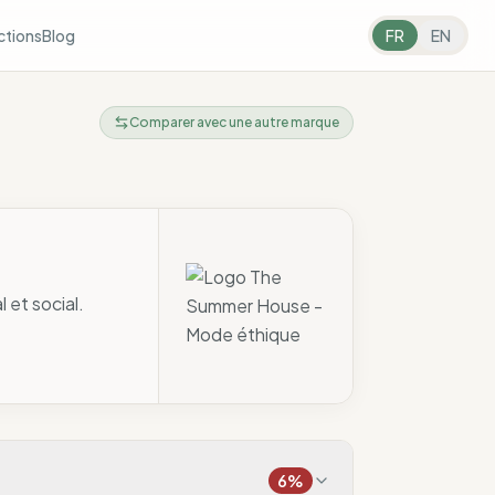
ctions
Blog
FR
EN
Comparer avec une autre marque
 et social.
6
%