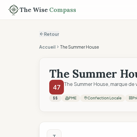
The Wise
Compass
Retour
Accueil
The Summer House
The Summer Ho
The Summer House, marque de vêt
47
$$
PME
Confection Locale
Pr
Score The Wise C
T