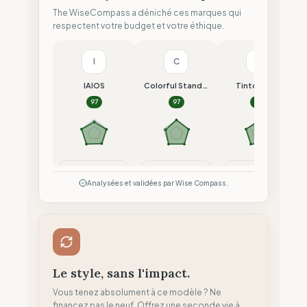
The WiseCompass a déniché ces marques qui
respectent votre budget et votre éthique.
I
C
T
IAIOS
Colorful Standard
Tintoremus
97
97
96
Comparer
Comparer
Comparer
Analysées et validées par Wise Compass.
Le style, sans l'impact.
Vous tenez absolument à ce modèle ? Ne
financez pas le neuf. Offrez une seconde vie à