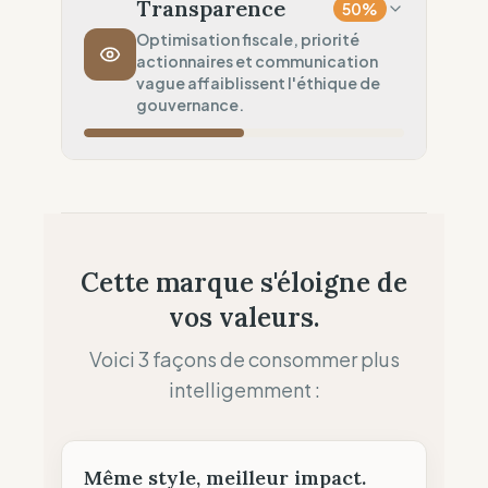
Longue distance (Impact élevé)
Transparence
50
%
Politique de Transport
0
%
Optimisation fiscale, priorité
actionnaires et communication
Flux aérien systématique
vague affaiblissent l'éthique de
Ancrage Local
gouvernance.
50
%
Présence physique (Réseau de boutiques)
Souveraineté Fiscale
60
%
Optimisation fiscale (Siège à l'étranger)
Allocation des Profits
25
%
Cette marque s'éloigne de
Priorité dividendes (Actionnaires)
vos valeurs.
Clarté des Allégations
50
%
Mitigé (Termes vagues)
Voici 3 façons de consommer plus
intelligemment :
Même style, meilleur impact.