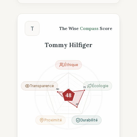
Score The Wise Compass
T
The Wise
Compass
Score
Tommy Hilfiger
Éthique
Transparence
Écologie
73
50
15
48
23
63
Proximité
Durabilité