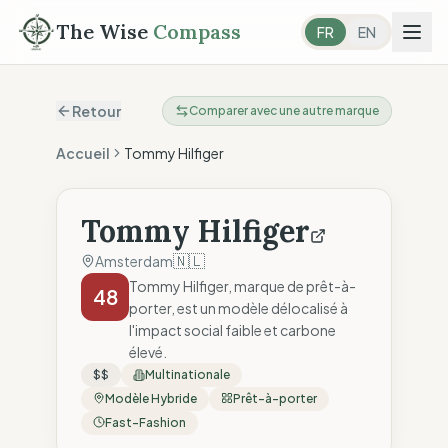
The Wise
Compass
FR
EN
Retour
Comparer avec une autre marque
Accueil
Tommy Hilfiger
Tommy Hilfiger
🇳🇱
Amsterdam
Tommy Hilfiger, marque de prêt-à-
48
porter, est un modèle délocalisé à
l'impact social faible et carbone
élevé.
$$
Multinationale
Modèle Hybride
Prêt-à-porter
Fast-Fashion