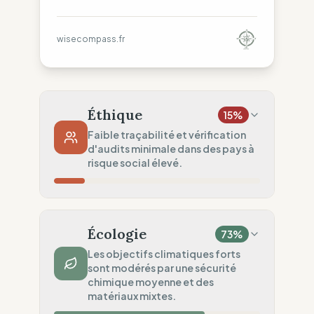
wisecompass.fr
Éthique
15
%
Faible traçabilité et vérification
d'audits minimale dans des pays à
risque social élevé.
Risque Pays
29
%
Droits non garantis (Asie)
Écologie
73
%
Traçabilité
0
%
Les objectifs climatiques forts
sont modérés par une sécurité
Aucune donnée usine publiée.
chimique moyenne et des
Audits Sociaux
matériaux mixtes.
20
%