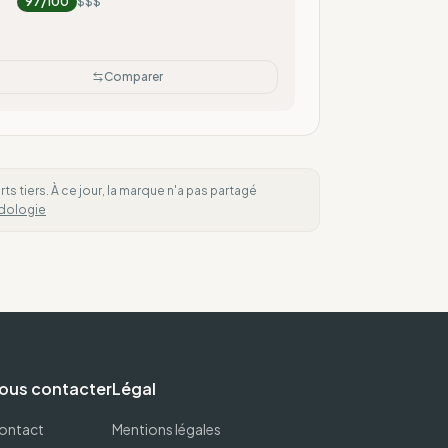
97
/100
$$$
Comparer
 tiers. À ce jour, la marque n'a pas partagé
dologie
ous contacter
Légal
ontact
Mentions légales