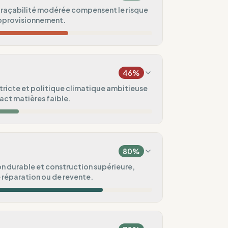
traçabilité modérée compensent le risque
'approvisionnement.
20
%
(United Kingdom)
46
%
75
%
tricte et politique climatique ambitieuse
ct matières faible.
ndard
100
%
0
%
 (Royaume-Uni)
80
%
100
%
n durable et construction supérieure,
e réparation ou de revente.
ental
80
%
100
%
/ Pré-commande)