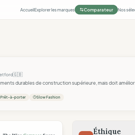
Accueil
Explorer les marques
Comparateur
Nos séle
🇬🇧
etford
nts durables de construction supérieure, mais doit amélior
Prêt-à-porter
Slow Fashion
ompass
Éthique