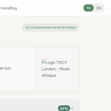
ctions
Blog
FR
EN
Comparer avec une autre marque
er son
66
%