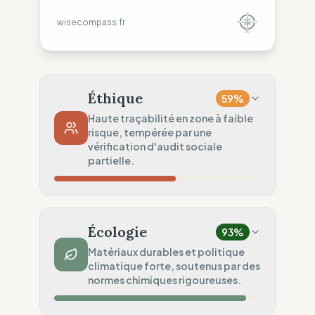
wisecompass.fr
Éthique
59
%
Haute traçabilité en zone à faible
risque, tempérée par une
vérification d'audit sociale
partielle.
Risque Pays
12
%
Droits non garantis (Asie, Amérique)
Écologie
93
%
Traçabilité
100
%
Matériaux durables et politique
climatique forte, soutenus par des
Liste publique Rangs 1 & 2
normes chimiques rigoureuses.
Audits Sociaux
50
%