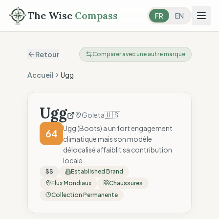
The Wise
Compass
FR
EN
Retour
Comparer avec une autre marque
Accueil
Ugg
Ugg
🇺🇸
Goleta
Ugg (Boots) a un fort engagement
64
climatique mais son modèle
délocalisé affaiblit sa contribution
locale.
$$
Established Brand
Flux Mondiaux
Chaussures
Collection Permanente