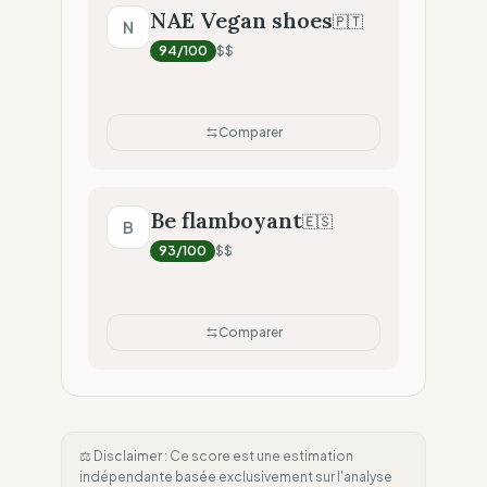
NAE Vegan shoes
🇵🇹
N
94
/100
$$
Comparer
Be flamboyant
🇪🇸
B
93
/100
$$
Comparer
⚖️ Disclaimer : Ce score est une estimation
indépendante basée exclusivement sur l'analyse