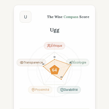
Score The Wise Compass
U
The Wise
Compass
Score
Ugg
Éthique
59
Transparence
Écologie
93
65
64
26
63
Proximité
Durabilité