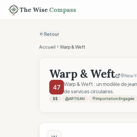
The Wise
Compass
Retour
Accueil
Warp & Weft
Warp & Weft
New Y
Warp & Weft : un modèle de jeans 
47
de services circulaires.
$$
ARTISAN
Importation Engagée
Score The Wise C