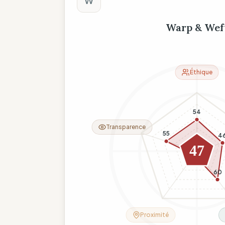
W
Warp & Wef
Éthique
54
Transparence
55
4
47
8
60
Proximité