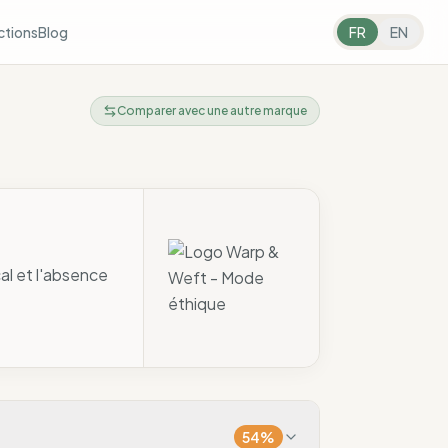
ctions
Blog
FR
EN
Comparer avec une autre marque
cal et l'absence
54
%