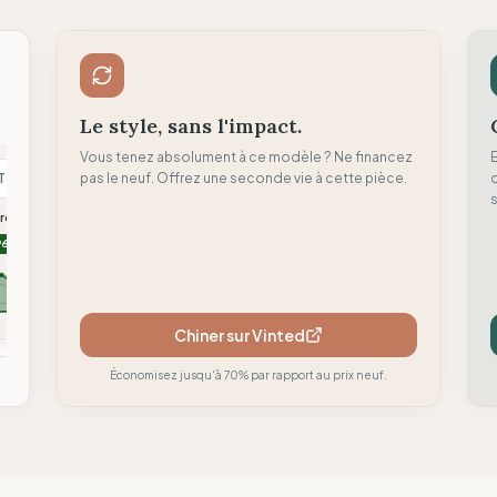
Le style, sans l'impact.
Vous tenez absolument à ce modèle ? Ne financez
T
pas le neuf. Offrez une seconde vie à cette pièce.
T
C
d
s
oremus
TWOTHIRDS
Clotsy brand
96
96
95
Chiner sur Vinted
mparer
Comparer
Comparer
Économisez jusqu'à 70% par rapport au prix neuf.