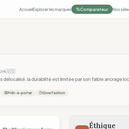
Accueil
Explorer les marques
Comparateur
Nos séle
🇺🇸
ork
délocalisé, la durabilité est limitée par son faible ancrage lo
Prêt-à-porter
Slow Fashion
ompass
Éthique