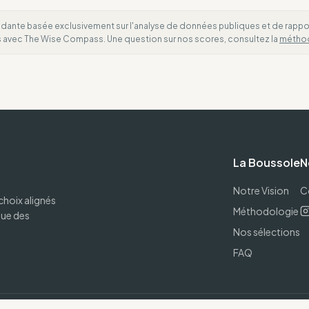
dante basée exclusivement sur l'analyse de données publiques et de rapports
es avec The Wise Compass. Une question sur nos scores, consultez la
métho
La Boussole
N
Notre Vision
C
choix alignés
Méthodologie
que des
Nos sélections
FAQ