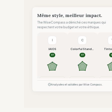
Même style, meilleur impact.
The WiseCompass a déniché ces marques qui
respectent votre budget et votre éthique.
I
C
IAIOS
Colorful Standard
Tint
97
97
Comparer
Comparer
Co
Analysées et validées par Wise Compass.