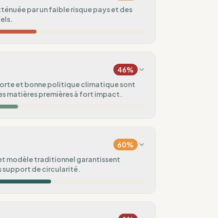
tténuée par un faible risque pays et des
els.
30
%
Asie, Amérique)
46
%
75
%
orte et bonne politique climatique sont
s matières premières à fort impact.
ndard
50
%
0
%
ie)
60
%
100
%
et modèle traditionnel garantissent
 support de circularité.
ental
80
%
60
%
aisonnières)