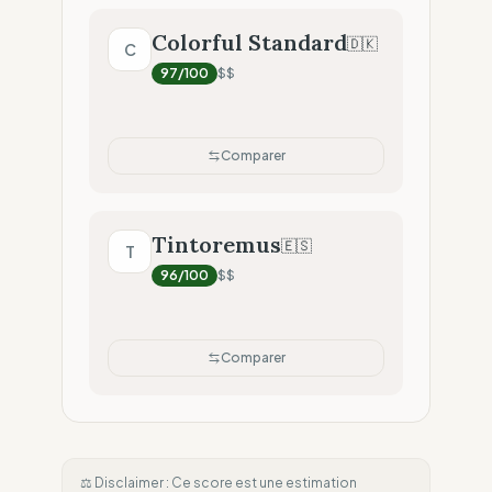
Colorful Standard
🇩🇰
C
97
/100
$$
Comparer
Tintoremus
🇪🇸
T
96
/100
$$
Comparer
⚖️ Disclaimer : Ce score est une estimation