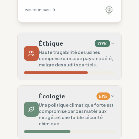
wisecompass.fr
Éthique
70
%
Haute traçabilité des usines
compense un risque pays modéré,
malgré des audits partiels.
Risque Pays
50
%
Violations régulières (Pays mixtes)
Écologie
51
%
Traçabilité
100
%
Une politique climatique forte est
compromise par des matériaux
Liste publique Rangs 1 & 2
mitigés et une faible sécurité
Audits Sociaux
chimique.
50
%
Audits partiels (Chaîne à risque)