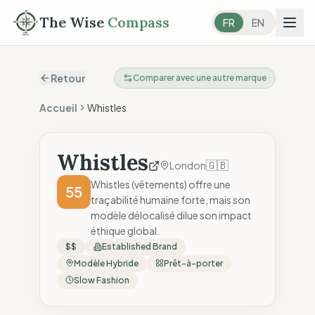
The Wise
Compass
FR
EN
Retour
Comparer avec une autre marque
Accueil
Whistles
Whistles
🇬🇧
London
Whistles (vêtements) offre une
55
traçabilité humaine forte, mais son
modèle délocalisé dilue son impact
éthique global.
$$
Established Brand
Modèle Hybride
Prêt-à-porter
Slow Fashion