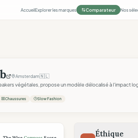
Accueil
Explorer les marques
Comparateur
Nos séle
ub
🇳🇱
Amsterdam
akers végétales, propose un modèle délocalisé à l'impact log
Chaussures
Slow Fashion
ompass
Éthique
The Wise
Compass
Score