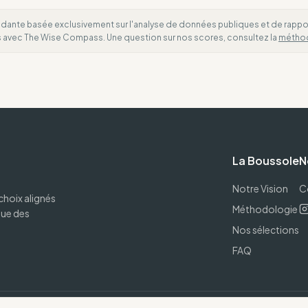
dante basée exclusivement sur l'analyse de données publiques et de rapports
es avec The Wise Compass. Une question sur nos scores, consultez la
métho
La Boussole
N
Notre Vision
C
choix alignés
Méthodologie
que des
Nos sélections
FAQ