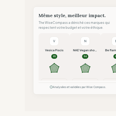
Même style, meilleur impact.
The WiseCompass a déniché ces marques qui
respectent votre budget et votre éthique.
V
N
Vesica Piscis
NAE Vegan shoes
Be fla
95
94
Comparer
Comparer
Co
Analysées et validées par Wise Compass.