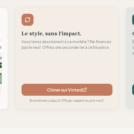
Le style, sans l'impact.
Vous tenez absolument à ce modèle ? Ne financez
B
pas le neuf. Offrez une seconde vie à cette pièce.
B
F
d
s
mboyant
Brambas Brand
Flamingos life
93
90
88
Chiner sur Vinted
mparer
Comparer
Comparer
Économisez jusqu'à 70% par rapport au prix neuf.