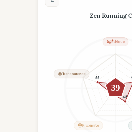
Zen Running C
Éthique
Transparence
55
12
39
19
48
Proximité