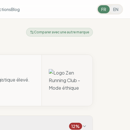
ctions
Blog
FR
EN
Comparer avec une autre marque
istique élevé.
12
%