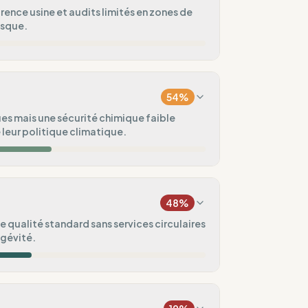
ence usine et audits limités en zones de
isque.
20
%
Asie)
54
%
0
%
ues mais une sécurité chimique faible
 leur politique climatique.
iée
20
%
75
%
48
%
20
%
e qualité standard sans services circulaires
ngévité.
uvé
ental
50
%
60
%
ux vagues
aisonnières)