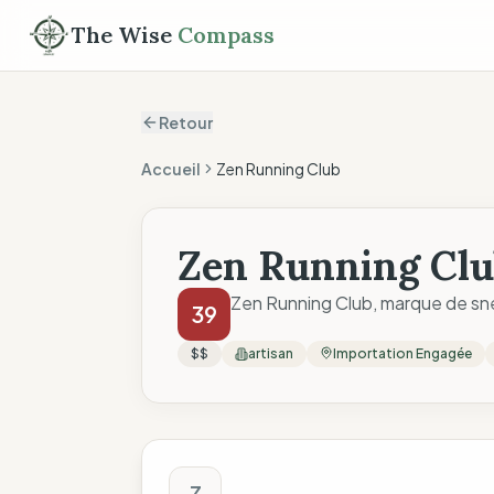
The Wise
Compass
Retour
Accueil
Zen Running Club
Zen Running Cl
Zen Running Club, marque de sne
39
$$
artisan
Importation Engagée
Score The Wise C
Z