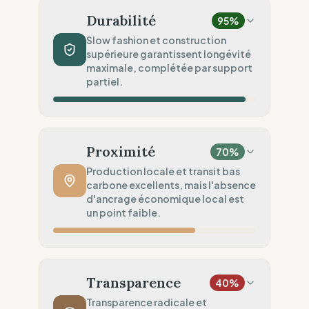
Fibres recyclées (Upcycling)
Durabilité
95
%
Sécurité Chimique
20
%
Slow fashion et construction
supérieure garantissent longévité
Aucun label spécifique trouvé
maximale, complétée par support
Engagement Environnemental
partiel.
80
%
Sobriété PME (Par échelle)
Volume de Production
100
%
Slow Fashion (Permanent / Pré-commande)
Proximité
70
%
Robustesse du Produit
100
%
Production locale et transit bas
carbone excellents, mais l'absence
Qualité supérieure (Workwear / Haute
d'ancrage économique local est
densité)
un point faible.
Services Circulaires
75
%
Service partiel (Un seul service)
Distance de Fabrication
100
%
Production locale (Faible empreinte)
Transparence
40
%
Politique de Transport
100
%
Transparence radicale et