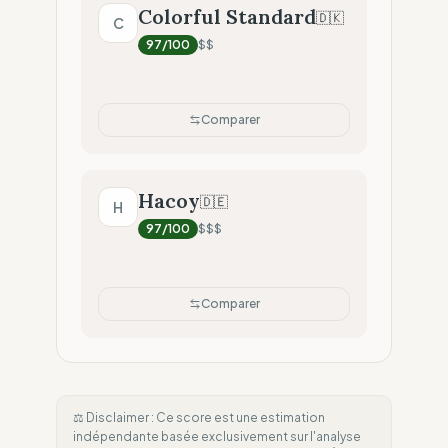
Colorful Standard
🇩🇰
C
97
/100
$$
Comparer
Hacoy
🇩🇪
H
97
/100
$$$
Comparer
⚖️ Disclaimer : Ce score est une estimation
indépendante basée exclusivement sur l'analyse