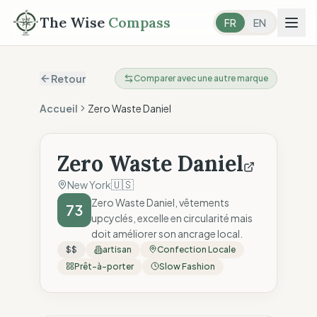
The Wise
Compass
FR
EN
Retour
Comparer avec une autre marque
Accueil
Zero Waste Daniel
Zero Waste Daniel
🇺🇸
New York
Zero Waste Daniel, vêtements
73
upcyclés, excelle en circularité mais
doit améliorer son ancrage local.
$$
artisan
Confection Locale
Prêt-à-porter
Slow Fashion