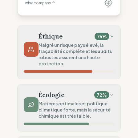
wisecompass.fr
Éthique
76
%
Malgré un risque pays élevé, la
traçabilité complète et les audits
robustes assurent une haute
protection.
Risque Pays
20
%
Violations systématiques (USA)
Écologie
72
%
Traçabilité
100
%
Matières optimales et politique
climatique forte, mais la sécurité
Ateliers nommés publiquement
chimique est très faible.
Audits Sociaux
100
%
Standards légaux robustes (National)
Impact Matières
100
%