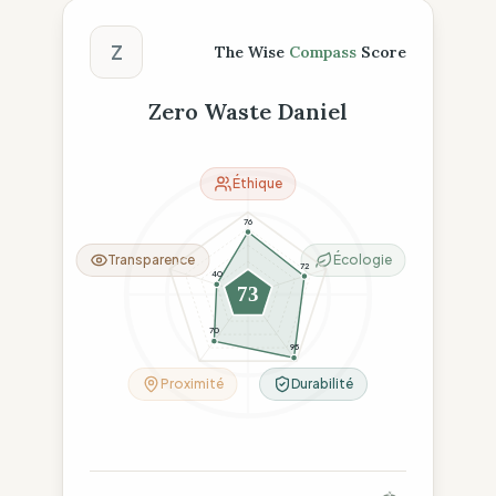
Score The Wise Compass
Z
The Wise
Compass
Score
Zero Waste Daniel
Éthique
76
Transparence
Écologie
72
40
73
70
95
Proximité
Durabilité