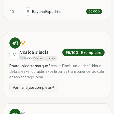
10
Bayona Espadrille
B
88
/100
#
1
Vesica Piscis
95
/100 –
Exemplaire
V
🇪🇸
·
€€
·
Femme
Homme
Pourquoi cette marque ?
Vesica Piscis, un leader éthique
de la sneaker durable, excelle par sa transparence radicale
et son ancrage local.
Voir l'analyse complète