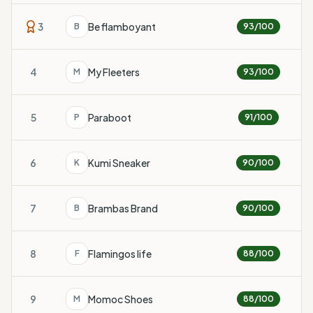
3
Be flamboyant
B
93
/100
4
My Fleeters
M
93
/100
5
Paraboot
P
91
/100
6
Kumi Sneaker
K
90
/100
7
Brambas Brand
B
90
/100
8
Flamingos life
F
88
/100
9
Momoc Shoes
M
88
/100