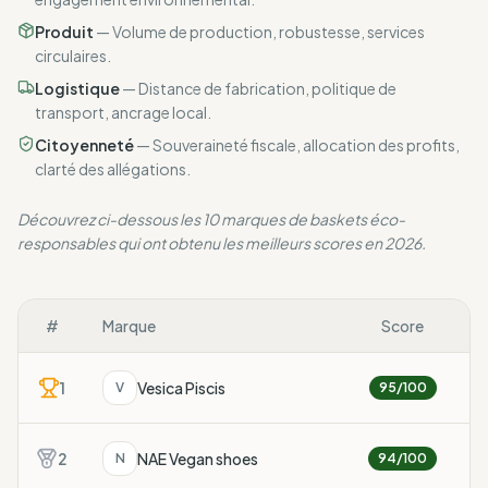
Produit
—
Volume de production, robustesse, services
circulaires.
Logistique
—
Distance de fabrication, politique de
transport, ancrage local.
Citoyenneté
—
Souveraineté fiscale, allocation des profits,
clarté des allégations.
Découvrez ci-dessous les 10 marques de baskets éco-
responsables qui ont obtenu les meilleurs scores en 2026.
#
Marque
Score
1
Vesica Piscis
V
95
/100
2
NAE Vegan shoes
N
94
/100