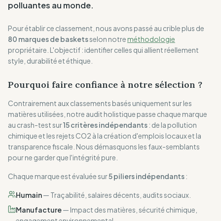
polluantes au monde.
Pour établir ce classement, nous avons passé au crible plus de
80 marques de baskets
selon notre
méthodologie
propriétaire. L'objectif : identifier celles qui allient réellement
style, durabilité et éthique.
Pourquoi faire confiance à notre sélection ?
Contrairement aux classements basés uniquement sur les
matières utilisées, notre audit holistique passe chaque marque
au crash-test sur
15 critères indépendants
: de la pollution
chimique et les rejets CO2 à la création d'emplois locaux et la
transparence fiscale. Nous démasquons les faux-semblants
pour ne garder que l'intégrité pure.
Chaque marque est évaluée sur
5 piliers indépendants
:
Humain
—
Traçabilité, salaires décents, audits sociaux.
Manufacture
—
Impact des matières, sécurité chimique,
engagement environnemental.