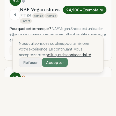
#
2
NAE Vegan shoes
94
/100 –
Exemplaire
N
🇵🇹
·
€€
·
Femme
Homme
Enfant
Pourquoi cette marque ?
NAE Vegan Shoes est un leader
éthique des chaussures véganes, alliant qualité supérieure
et citoyenneté économique lo…
Nous utilisons des cookies pour améliorer
votre expérience. En continuant, vous
Voir l'analyse complète
acceptez notre
politique de confidentialité
.
Refuser
Accepter
#
3
Be flamboyant
93
/100 –
Exemplaire
B
🇪🇸
·
€€
·
Femme
Homme
Pourquoi cette marque ?
Be Flamboyant, leader éthique
du basique durable, excelle par sa qualité supérieure et
son ancrage local total.