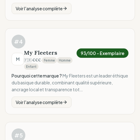
Voir l'analyse complète
#
4
My Fleeters
93
/100 –
Exemplaire
M
🇫🇷
·
€€€
·
Femme
Homme
Enfant
Pourquoi cette marque ?
My Fleeters est un leader éthique
du basique durable, combinant qualité supérieure,
ancrage local et transparence tot…
Voir l'analyse complète
#
5