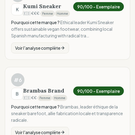
Kumi Sneaker
90
/100 –
Exemplaire
K
🇪🇸
·
€€€
·
Femme
Homme
Pourquoi cette marque ?
Ethical leader Kumi Sneaker
offers sustainable vegan footwear, combining local
Spanish manufacturing with radical tra…
Voir l'analyse complète
#
6
Brambas Brand
90
/100 –
Exemplaire
B
🇪🇸
·
€€
·
Femme
Homme
Pourquoi cette marque ?
Brambas, leader éthique de la
sneaker barefoot, allie fabrication locale et transparence
radicale.
Voir l'analyse complète