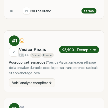
10
Mu The brand
M
86
/100
#
1
Vesica Piscis
95
/100 –
Exemplaire
V
🇪🇸
·
€€
·
Femme
Homme
Pourquoi cette marque ?
Vesica Piscis, un leader éthique
de la sneaker durable, excelle par sa transparence radicale
et son ancrage local.
Voir l'analyse complète