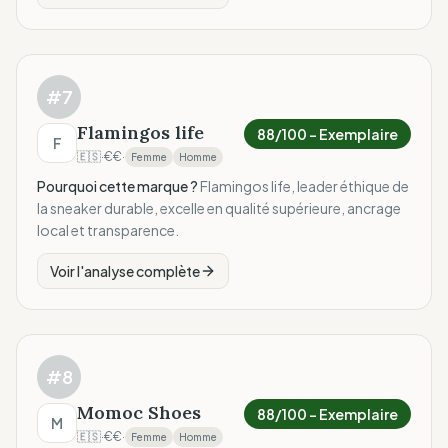
#
7
Flamingos life
88
/100 –
Exemplaire
F
🇪🇸
·
€€
·
Femme
Homme
Pourquoi cette marque ?
Flamingos life, leader éthique de
la sneaker durable, excelle en qualité supérieure, ancrage
local et transparence.
Voir l'analyse complète
#
8
Momoc Shoes
88
/100 –
Exemplaire
M
🇪🇸
·
€€
·
Femme
Homme