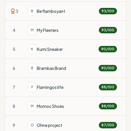
3
Be flamboyant
B
93
/100
4
My Fleeters
M
93
/100
5
Kumi Sneaker
K
90
/100
6
Brambas Brand
B
90
/100
7
Flamingos life
F
88
/100
8
Momoc Shoes
M
88
/100
9
Ohne project
O
87
/100