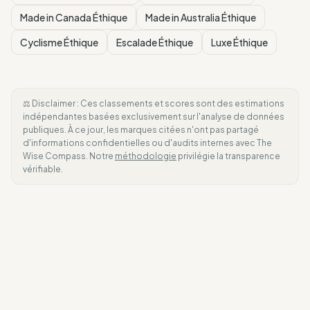
Made in Canada Éthique
Made in Australia Éthique
Cyclisme Éthique
Escalade Éthique
Luxe Éthique
⚖️ Disclaimer : Ces classements et scores sont des estimations
indépendantes basées exclusivement sur l'analyse de données
publiques. À ce jour, les marques citées n'ont pas partagé
d'informations confidentielles ou d'audits internes avec The
Wise Compass. Notre
méthodologie
privilégie la transparence
vérifiable.