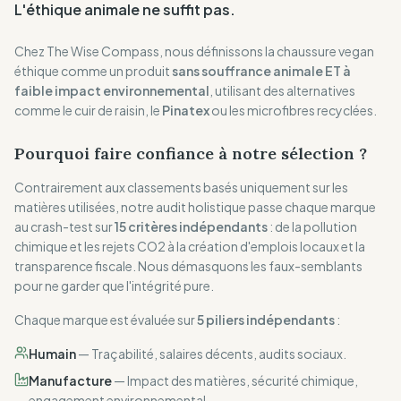
L'éthique animale ne suffit pas.
Chez The Wise Compass, nous définissons la chaussure vegan
éthique comme un produit
sans souffrance animale ET à
faible impact environnemental
, utilisant des alternatives
comme le cuir de raisin, le
Pinatex
ou les microfibres recyclées.
Pourquoi faire confiance à notre sélection ?
Contrairement aux classements basés uniquement sur les
matières utilisées, notre audit holistique passe chaque marque
au crash-test sur
15 critères indépendants
: de la pollution
chimique et les rejets CO2 à la création d'emplois locaux et la
transparence fiscale. Nous démasquons les faux-semblants
pour ne garder que l'intégrité pure.
Chaque marque est évaluée sur
5 piliers indépendants
:
Humain
—
Traçabilité, salaires décents, audits sociaux.
Manufacture
—
Impact des matières, sécurité chimique,
engagement environnemental.