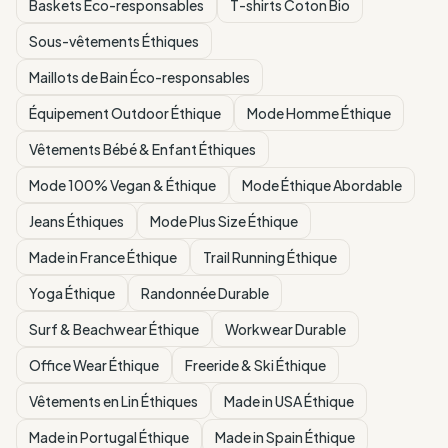
Baskets Éco-responsables
T-shirts Coton Bio
Sous-vêtements Éthiques
Maillots de Bain Éco-responsables
Équipement Outdoor Éthique
Mode Homme Éthique
Vêtements Bébé & Enfant Éthiques
Mode 100% Vegan & Éthique
Mode Éthique Abordable
Jeans Éthiques
Mode Plus Size Éthique
Made in France Éthique
Trail Running Éthique
Yoga Éthique
Randonnée Durable
Surf & Beachwear Éthique
Workwear Durable
Office Wear Éthique
Freeride & Ski Éthique
Vêtements en Lin Éthiques
Made in USA Éthique
Made in Portugal Éthique
Made in Spain Éthique