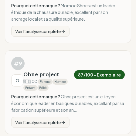
Pourquoi cette marque ?
Momoc Shoes est un leader
éthique de la chaussure durable, excellent par son
ancrage local et sa qualité supérieure.
Voir l'analyse complète
#
9
Ohne project
87
/100 –
Exemplaire
O
🇪🇸
·
€€
·
Femme
Homme
Enfant
Bébé
Pourquoi cette marque ?
Ohne project est un citoyen
économique leader en basiques durables, excellant par sa
fabrication supérieure et son an…
Voir l'analyse complète