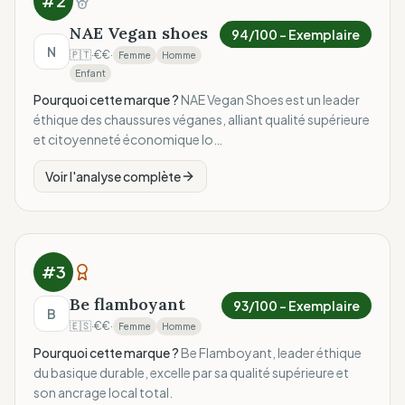
#
2
NAE Vegan shoes
94
/100 –
Exemplaire
N
🇵🇹
·
€€
·
Femme
Homme
Enfant
Pourquoi cette marque ?
NAE Vegan Shoes est un leader
éthique des chaussures véganes, alliant qualité supérieure
et citoyenneté économique lo…
Voir l'analyse complète
#
3
Be flamboyant
93
/100 –
Exemplaire
B
🇪🇸
·
€€
·
Femme
Homme
Pourquoi cette marque ?
Be Flamboyant, leader éthique
du basique durable, excelle par sa qualité supérieure et
son ancrage local total.