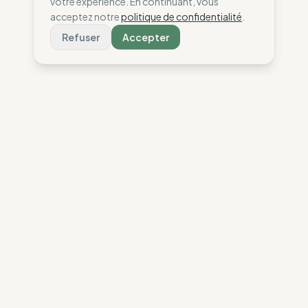
votre expérience. En continuant, vous
acceptez notre
politique de confidentialité
.
Refuser
Accepter
The Wise Compass
Nous aidons les consommateurs à faire des choix
alignés avec leurs valeurs grâce à notre analyse
éthique des marques de mode.
La Boussole
Nous contacter
Notre Vision
Contact
Méthodologie
Instagram
Nos sélections
FAQ