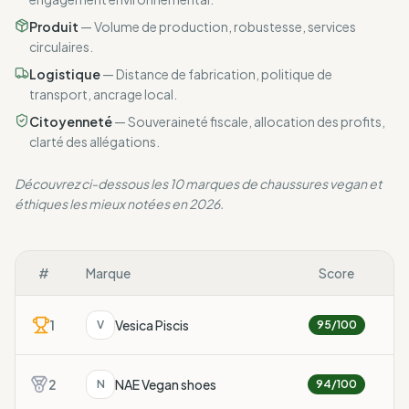
Produit
—
Volume de production, robustesse, services
circulaires.
Logistique
—
Distance de fabrication, politique de
transport, ancrage local.
Citoyenneté
—
Souveraineté fiscale, allocation des profits,
clarté des allégations.
Découvrez ci-dessous les 10 marques de chaussures vegan et
éthiques les mieux notées en 2026.
#
Marque
Score
1
Vesica Piscis
V
95
/100
2
NAE Vegan shoes
N
94
/100