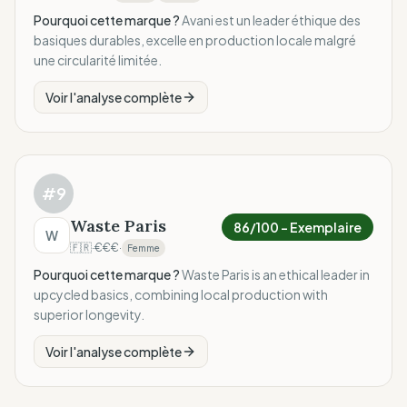
Pourquoi cette marque ?
Avani est un leader éthique des
basiques durables, excelle en production locale malgré
une circularité limitée.
Voir l'analyse complète
#
9
Waste Paris
86
/100 –
Exemplaire
W
🇫🇷
·
€€€
·
Femme
Pourquoi cette marque ?
Waste Paris is an ethical leader in
upcycled basics, combining local production with
superior longevity.
Voir l'analyse complète