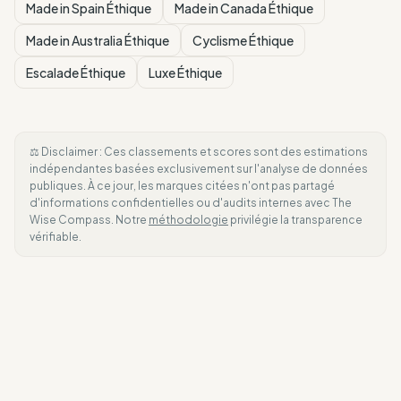
Made in Spain Éthique
Made in Canada Éthique
Made in Australia Éthique
Cyclisme Éthique
Escalade Éthique
Luxe Éthique
⚖️ Disclaimer : Ces classements et scores sont des estimations
indépendantes basées exclusivement sur l'analyse de données
publiques. À ce jour, les marques citées n'ont pas partagé
d'informations confidentielles ou d'audits internes avec The
Wise Compass. Notre
méthodologie
privilégie la transparence
vérifiable.