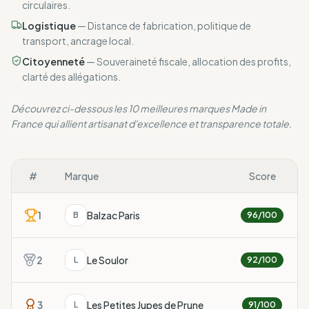
circulaires.
Logistique
—
Distance de fabrication, politique de
transport, ancrage local.
Citoyenneté
—
Souveraineté fiscale, allocation des profits,
clarté des allégations.
Découvrez ci-dessous les 10 meilleures marques Made in
France qui allient artisanat d'excellence et transparence totale.
#
Marque
Score
1
Balzac Paris
B
96
/100
2
Le Soulor
L
92
/100
3
Les Petites Jupes de Prune
L
91
/100