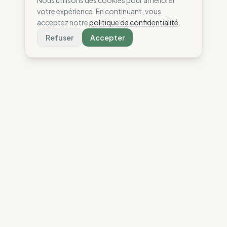
Nous utilisons des cookies pour améliorer
votre expérience. En continuant, vous
acceptez notre
politique de confidentialité
.
Refuser
Accepter
The Wise Compass
Nous aidons les consommateurs à faire des choix
alignés avec leurs valeurs grâce à notre analyse
éthique des marques de mode.
La Boussole
Nous contacter
Notre Vision
Contact
Méthodologie
Instagram
Nos sélections