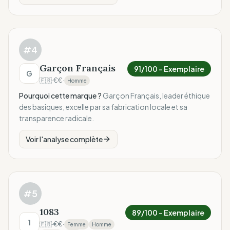
#
4
Garçon Français
91
/100 –
Exemplaire
G
🇫🇷
·
€€
·
Homme
Pourquoi cette marque ?
Garçon Français, leader éthique
des basiques, excelle par sa fabrication locale et sa
transparence radicale.
Voir l'analyse complète
#
5
1083
89
/100 –
Exemplaire
1
🇫🇷
·
€€
·
Femme
Homme