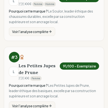
L
🇫🇷
·
€€€
·
Femme
Homme
Pourquoi cette marque ?
Le Soulor, leader éthique des
chaussures durables, excelle par sa construction
supérieure et son ancrage local.
Voir l'analyse complète
#
3
Les Petites Jupes
91
/100 –
Exemplaire
L
de Prune
🇫🇷
·
€€
·
Femme
Pourquoi cette marque ?
Les Petites Jupes de Prune,
leader éthique des basiques, excelle par sa construction
supérieure et son ancrage local.
Voir l'analyse complète