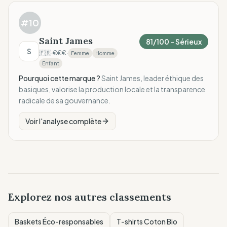
#
10
Saint James
81
/100 –
Sérieux
S
🇫🇷
·
€€€
·
Femme
Homme
Enfant
Pourquoi cette marque ?
Saint James, leader éthique des
basiques, valorise la production locale et la transparence
radicale de sa gouvernance.
Voir l'analyse complète
Explorez nos autres classements
Baskets Éco-responsables
T-shirts Coton Bio