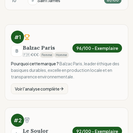
10
Saint James
S
81
/100
#
1
Balzac Paris
96
/100 –
Exemplaire
B
🇫🇷
·
€€€
·
Femme
Homme
Pourquoi cette marque ?
Balzac Paris, leader éthique des
basiques durables, excelle en production locale et en
transparence environnementale.
Voir l'analyse complète
#
2
Le Soulor
92
/100 –
Exemplaire