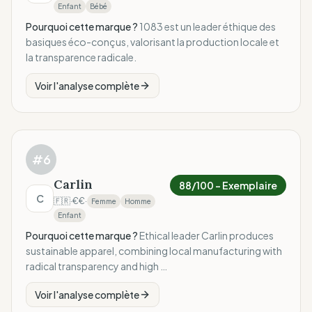
Enfant
Bébé
Pourquoi cette marque ?
1083 est un leader éthique des
basiques éco-conçus, valorisant la production locale et
la transparence radicale.
Voir l'analyse complète
#
6
Carlin
88
/100 –
Exemplaire
C
🇫🇷
·
€€
·
Femme
Homme
Enfant
Pourquoi cette marque ?
Ethical leader Carlin produces
sustainable apparel, combining local manufacturing with
radical transparency and high …
Voir l'analyse complète