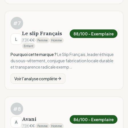
#
7
Le slip Français
88
/100 –
Exemplaire
L
🇫🇷
·
€€
·
Femme
Homme
Enfant
Pourquoi cette marque ?
Le Slip Français, leader éthique
du sous-vêtement, conjugue fabrication locale durable
et transparence radicale exemp…
Voir l'analyse complète
#
8
Avani
86
/100 –
Exemplaire
A
🇹🇭
·
€€
·
Femme
Homme