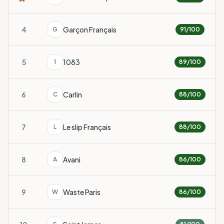
4
Garçon Français
G
91
/100
5
1083
1
89
/100
6
Carlin
C
88
/100
7
Le slip Français
L
88
/100
8
Avani
A
86
/100
9
Waste Paris
W
86
/100