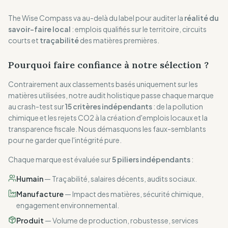
The Wise Compass va au-delà du label pour auditer la
réalité du
savoir-faire local
: emplois qualifiés sur le territoire, circuits
courts et
traçabilité
des matières premières.
Pourquoi faire confiance à notre sélection ?
Contrairement aux classements basés uniquement sur les
matières utilisées, notre audit holistique passe chaque marque
au crash-test sur
15 critères indépendants
: de la pollution
chimique et les rejets CO2 à la création d'emplois locaux et la
transparence fiscale. Nous démasquons les faux-semblants
pour ne garder que l'intégrité pure.
Chaque marque est évaluée sur
5 piliers indépendants
:
Humain
—
Traçabilité, salaires décents, audits sociaux.
Manufacture
—
Impact des matières, sécurité chimique,
engagement environnemental.
Produit
—
Volume de production, robustesse, services