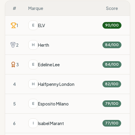
#
Marque
Score
1
ELV
E
90
/100
2
Herth
H
84
/100
3
Edeline Lee
E
84
/100
4
Halfpenny London
H
82
/100
5
Esposito Milano
E
79
/100
6
Isabel Marant
I
77
/100