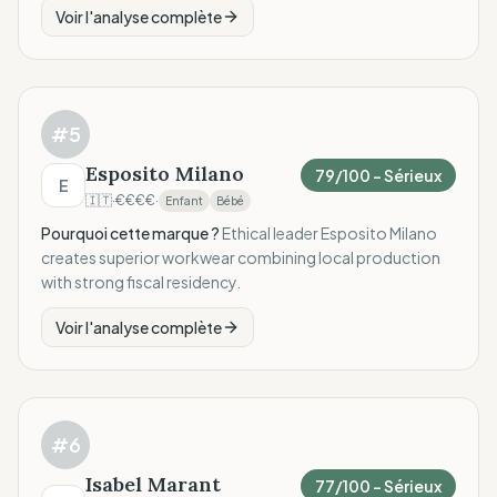
Voir l'analyse complète
#
5
Esposito Milano
79
/100 –
Sérieux
E
🇮🇹
·
€€€€
·
Enfant
Bébé
Pourquoi cette marque ?
Ethical leader Esposito Milano
creates superior workwear combining local production
with strong fiscal residency.
Voir l'analyse complète
#
6
Isabel Marant
77
/100 –
Sérieux