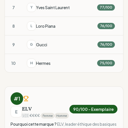
7
Yves Saint Laurent
Y
77
/100
8
Loro Piana
L
76
/100
9
Gucci
G
76
/100
10
Hermes
H
75
/100
#
1
ELV
90
/100 –
Exemplaire
E
🇺🇸
·
€€€€
·
Femme
Homme
Pourquoi cette marque ?
ELV, leader éthique des basiques