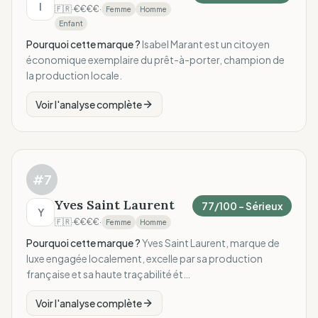
I
🇫🇷
·
€€€€
·
Femme
Homme
Enfant
Pourquoi cette marque ?
Isabel Marant est un citoyen
économique exemplaire du prêt-à-porter, champion de
la production locale.
Voir l'analyse complète
#
7
Yves Saint Laurent
77
/100 –
Sérieux
Y
🇫🇷
·
€€€€
·
Femme
Homme
Pourquoi cette marque ?
Yves Saint Laurent, marque de
luxe engagée localement, excelle par sa production
française et sa haute traçabilité ét…
Voir l'analyse complète