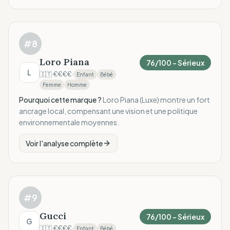
#
8
Loro Piana
76
/100 –
Sérieux
L
🇮🇹
·
€€€€
·
Enfant
Bébé
Femme
Homme
Pourquoi cette marque ?
Loro Piana (Luxe) montre un fort
ancrage local, compensant une vision et une politique
environnementale moyennes.
Voir l'analyse complète
#
9
Gucci
76
/100 –
Sérieux
G
🇮🇹
·
€€€€
·
Enfant
Bébé