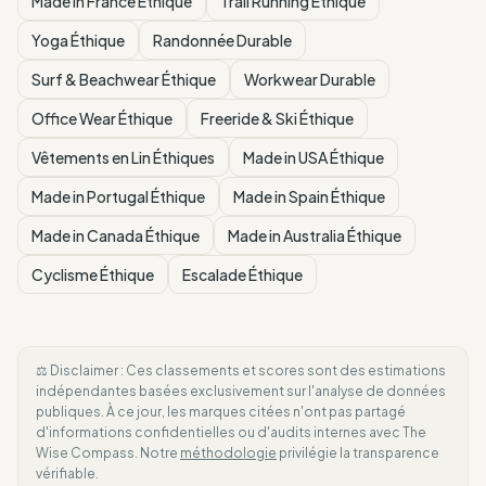
Made in France Éthique
Trail Running Éthique
Yoga Éthique
Randonnée Durable
Surf & Beachwear Éthique
Workwear Durable
Office Wear Éthique
Freeride & Ski Éthique
Vêtements en Lin Éthiques
Made in USA Éthique
Made in Portugal Éthique
Made in Spain Éthique
Made in Canada Éthique
Made in Australia Éthique
Cyclisme Éthique
Escalade Éthique
⚖️ Disclaimer : Ces classements et scores sont des estimations
indépendantes basées exclusivement sur l'analyse de données
publiques. À ce jour, les marques citées n'ont pas partagé
d'informations confidentielles ou d'audits internes avec The
Wise Compass. Notre
méthodologie
privilégie la transparence
vérifiable.