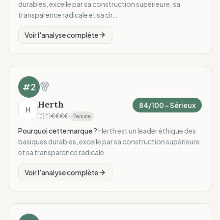
durables, excelle par sa construction supérieure, sa
transparence radicale et sa cir…
Voir l'analyse complète
#
2
Herth
84
/100 –
Sérieux
H
🇮🇹
·
€€€€
·
Femme
Pourquoi cette marque ?
Herth est un leader éthique des
basiques durables, excelle par sa construction supérieure
et sa transparence radicale.
Voir l'analyse complète