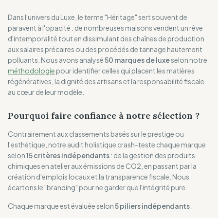
Dans l'univers du Luxe, le terme "Héritage" sert souvent de
paravent à l'opacité : de nombreuses maisons vendent un rêve
d'intemporalité tout en dissimulant des chaînes de production
aux salaires précaires ou des procédés de tannage hautement
polluants. Nous avons analysé
50 marques de luxe
selon notre
méthodologie
pour identifier celles qui placent les matières
régénératives, la dignité des artisans et la responsabilité fiscale
au cœur de leur modèle.
Pourquoi faire confiance à notre sélection ?
Contrairement aux classements basés sur le prestige ou
l'esthétique, notre audit holistique crash-teste chaque marque
selon
15 critères indépendants
: de la gestion des produits
chimiques en atelier aux émissions de CO2, en passant par la
création d'emplois locaux et la transparence fiscale. Nous
écartons le "branding" pour ne garder que l'intégrité pure.
Chaque marque est évaluée selon
5 piliers indépendants
: