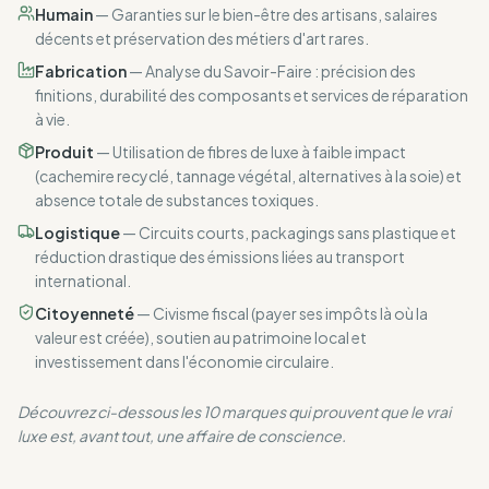
Humain
— Garanties sur le bien-être des artisans, salaires
décents et préservation des métiers d'art rares.
Fabrication
— Analyse du Savoir-Faire : précision des
finitions, durabilité des composants et services de réparation
à vie.
Produit
— Utilisation de fibres de luxe à faible impact
(cachemire recyclé, tannage végétal, alternatives à la soie) et
absence totale de substances toxiques.
Logistique
— Circuits courts, packagings sans plastique et
réduction drastique des émissions liées au transport
international.
Citoyenneté
— Civisme fiscal (payer ses impôts là où la
valeur est créée), soutien au patrimoine local et
investissement dans l'économie circulaire.
Découvrez ci-dessous les 10 marques qui prouvent que le vrai
luxe est, avant tout, une affaire de conscience.