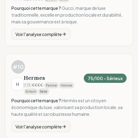
Pourquoi cette marque ?
Gucci, marque de luxe
traditionnelle, excelle en production locale et durabilité,
mais sa gouvernance est à risque.
Voir l'analyse complète
#
10
Hermes
75
/100 –
Sérieux
H
🇫🇷
·
€€€€
·
Femme
Homme
Enfant
Bébé
Pourquoi cette marque ?
Hermès est un citoyen
économique du luxe, valorisant sa production locale, sa
haute qualité et sa robustesse humaine.
Voir l'analyse complète