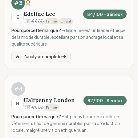
#
3
Edeline Lee
84
/100 –
Sérieux
E
🇬🇧
·
€€€€
·
Femme
Enfant
Pourquoi cette marque ?
Edeline Lee est un leader éthique
de la mode durable, excellant par son ancrage local et sa
qualité supérieure.
Voir l'analyse complète
#
4
Halfpenny London
82
/100 –
Sérieux
H
🇬🇧
·
€€€€
·
Femme
Pourquoi cette marque ?
Halfpenny London excelle en
vêtements haut de gamme durables par sa production
locale, malgré une vision éthique nuan…